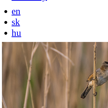
en
sk
hu