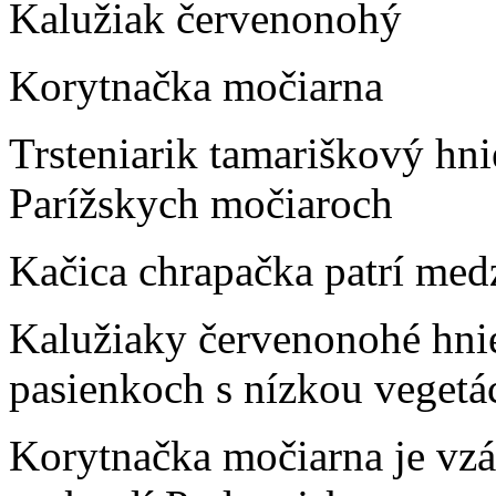
Kalužiak červenonohý
Korytnačka močiarna
Trsteniarik tamariškový hni
Parížskych močiaroch
Kačica chrapačka patrí medz
Kalužiaky červenonohé hni
pasienkoch s nízkou vegetá
Korytnačka močiarna je vz