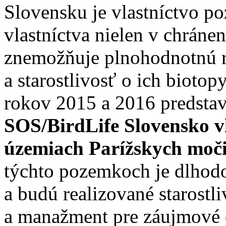
Slovensku je vlastníctvo p
vlastníctva nielen v chráne
znemožňuje plnohodnotnú r
a starostlivosť o ich biotop
rokov 2015 a 2016 predstav
SOS/BirdLife Slovensko vl
územiach Parížskych moči
týchto pozemkoch je dlhod
a budú realizované starostli
a manažment pre záujmové d